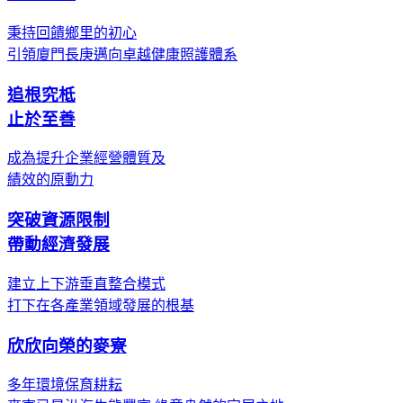
秉持回饋鄉里的初心
引領廈門長庚邁向卓越健康照護體系
追根究柢
止於至善
成為提升企業經營體質及
績效的原動力
突破資源限制
帶動經濟發展
建立上下游垂直整合模式
打下在各產業領域發展的根基
欣欣向榮的麥寮
多年環境保育耕耘