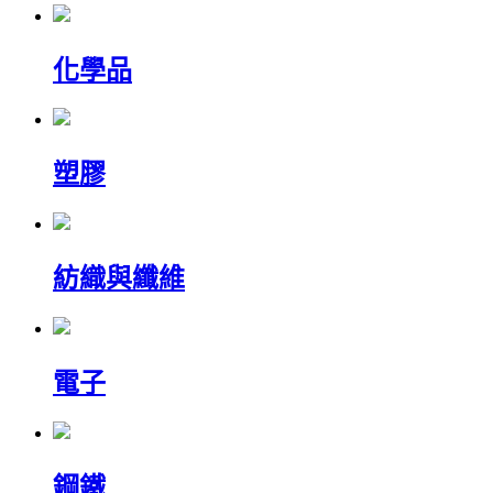
化學品
塑膠
紡織與纖維
電子
鋼鐵