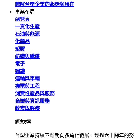
瞭解台塑企業的起始與現在
事業布局
總覽頁
一貫化生產
石油與能源
化學品
塑膠
紡織與纖維
電子
鋼鐵
運輸與車輛
機電與工程
消費性產品與服務
商業與資訊服務
教育與醫療
解決方案
台塑企業持續不斷朝向多角化發展，經過六十餘年的努