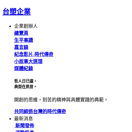
台塑企業
企業創辦人
總覽頁
生平事蹟
嘉言錄
紀念影片-時代傳奇
小故事大道理
媒體紀錄
哲人日已遠，
典型在夙昔。
開創的思維，刻苦的精神與具體實踐的典範。
共同締造台灣的時代傳奇
最新消息
新聞發佈