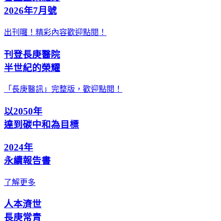
2026年7月號
出刊囉！精彩內容歡迎點閱！
刊登長庚醫院
半世紀的榮耀
「長庚醫訊」完整版，歡迎點閱！
以2050年
達到碳中和為目標
2024年
永續報告書
了解更多
人本濟世
長庚常青