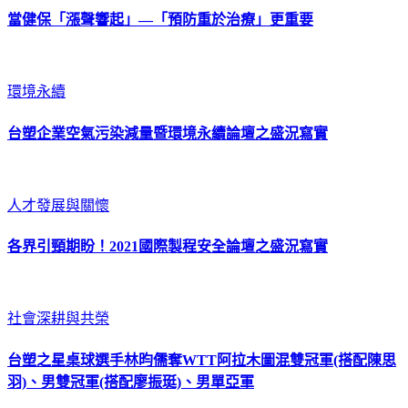
當健保「漲聲響起」—「預防重於治療」更重要
環境永續
台塑企業空氣污染減量暨環境永續論壇之盛況寫實
人才發展與關懷
各界引頸期盼！2021國際製程安全論壇之盛況寫實
社會深耕與共榮
台塑之星桌球選手林昀儒奪WTT阿拉木圖混雙冠軍(搭配陳思
羽)、男雙冠軍(搭配廖振珽)、男單亞軍